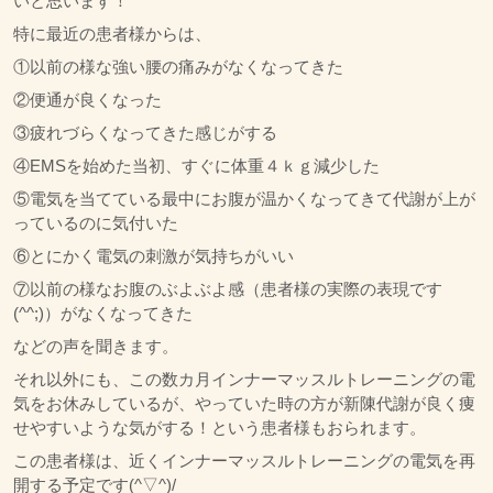
いと思います！
特に最近の患者様からは、
①以前の様な強い腰の痛みがなくなってきた
②便通が良くなった
③疲れづらくなってきた感じがする
④EMSを始めた当初、すぐに体重４ｋｇ減少した
⑤電気を当てている最中にお腹が温かくなってきて代謝が上が
っているのに気付いた
⑥とにかく電気の刺激が気持ちがいい
⑦以前の様なお腹のぶよぶよ感（患者様の実際の表現です
(^^;)）がなくなってきた
などの声を聞きます。
それ以外にも、この数カ月インナーマッスルトレーニングの電
気をお休みしているが、やっていた時の方が新陳代謝が良く痩
せやすいような気がする！という患者様もおられます。
この患者様は、近くインナーマッスルトレーニングの電気を再
開する予定です(^▽^)/