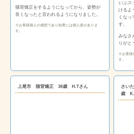
いぶス
猫背矯正をするようになってから、姿勢が
けるよ
良くなったと言われるようになりました。
くなっ
す。
※お客様個人の感想であり効果には個人差がありま
す。
みなさ
りがと
※お客様
す。
上尾市 猫背矯正 36歳 H.Tさん
さいた
歳 K