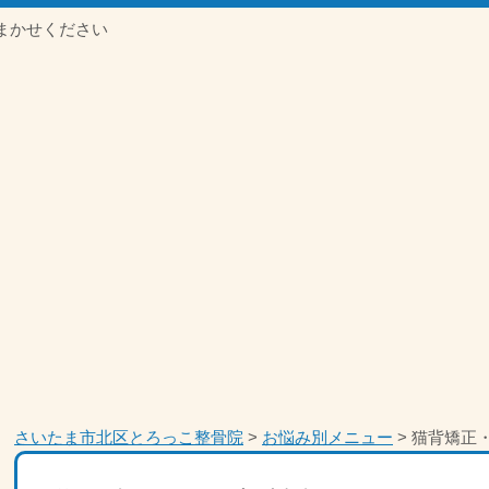
まかせください
さいたま市北区とろっこ整骨院
>
お悩み別メニュー
>
猫背矯正