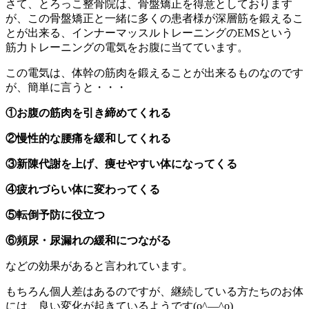
さて、とろっこ整骨院は、骨盤矯正を得意としております
が、この骨盤矯正と一緒に多くの患者様が深層筋を鍛えるこ
とが出来る、インナーマッスルトレーニングのEMSという
筋力トレーニングの電気をお腹に当てています。
この電気は、体幹の筋肉を鍛えることが出来るものなのです
が、簡単に言うと・・・
①お腹の筋肉を引き締めてくれる
②慢性的な腰痛を緩和してくれる
③新陳代謝を上げ、痩せやすい体になってくる
④疲れづらい体に変わってくる
⑤転倒予防に役立つ
⑥頻尿・尿漏れの緩和につながる
などの効果があると言われています。
もちろん個人差はあるのですが、継続している方たちのお体
には、良い変化が起きているようです(o^―^o)