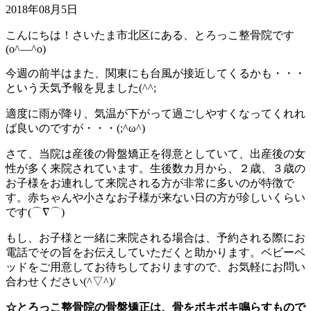
2018年08月5日
こんにちは！さいたま市北区にある、とろっこ整骨院です
(o^―^o)
今週の前半はまた、関東にも台風が接近してくるかも・・・
という天気予報を見ました(^^;
適度に雨が降り、気温が下がって過ごしやすくなってくれれ
ば良いのですが・・・(;^ω^)
さて、当院は産後の骨盤矯正を得意としていて、出産後の女
性が多く来院されています。生後数カ月から、２歳、３歳の
お子様をお連れして来院される方が非常に多いのが特徴で
す。赤ちゃんや小さなお子様が来ない日の方が珍しいくらい
です(⌒∇⌒)
もし、お子様と一緒に来院される場合は、予約される際にお
電話でその旨をお伝えしていただくと助かります。ベビーベ
ッドをご用意してお待ちしておりますので、お気軽にお問い
合わせください(^▽^)/
☆とろっこ整骨院の骨盤矯正は、骨をボキボキ鳴らすもので