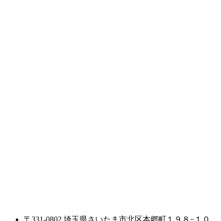
〒331-0802 埼玉県さいたま市北区本郷町１９８−１０