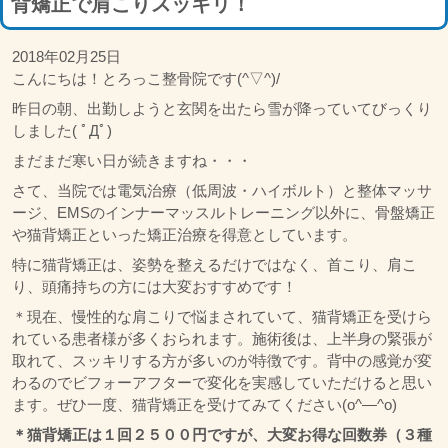
背矯正で肩こりスッキリ！
2018年02月25日
こんにちは！とろっこ整骨院です(^▽^)/
昨日の朝、出勤しようと玄関を出たら雪が降っていてびっくり
しました( ﾟДﾟ)
まだまだ寒い日が続きますね・・・
さて、当院では電気治療（低周波・ハイボルト）と整体マッサ
ージ、EMSのインナーマッスルトレーニング以外に、骨盤矯正
や猫背矯正といった矯正治療を得意としています。
特に猫背矯正は、姿勢を整えるだけではなく、首こり、肩こ
り、頭痛持ちの方には大変おすすめです！
＊現在、慢性的な肩こりで悩まされていて、猫背矯正を受けら
れている患者様が多くおられます。施術後は、上半身の緊張が
取れて、スッキリする方が多いのが特徴です。背中の感覚が変
わるのでビフォーアフターで変化を実感していただけると思い
ます。ぜひ一度、猫背矯正を受けてみてください(o^―^o)
＊猫背矯正は１回２５００円ですが、大変お得な回数券（３種